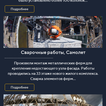
было установлено более 100 колонок...
Подробнее
Сварочные работы, Самолет
Сварочные работы, ЖК Самолет
Произвели монтаж металлических ферм для
крепления недостающего узла фасада. Работы
проводились на 33 этаже нового жилого комплекса.
Сварка элементов ферм...
Подробнее