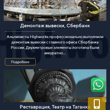
Демонтаж вывески, Сбербанк
Демонтажные работы
Альпинисты Highworks профессионально выполнили
демонтаж вывески с главного офиса Сбербанка
России. Двухметровые элементы логотипа были
аккуратно...
Подробнее
Реставрация, Театр на Таганке
Реставрационные работы