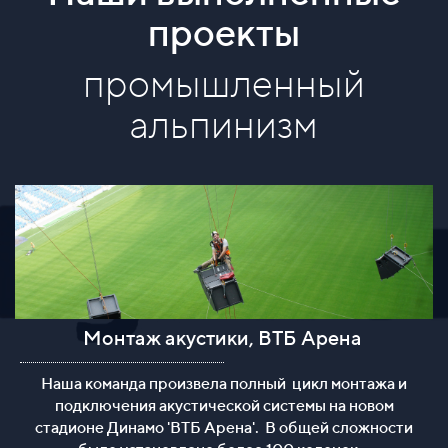
проекты
промышленный
альпинизм
Монтаж акустики, ВТБ Арена
Монтаж акустики на ВТБ Арена
Наша команда произвела полный
цикл монтажа и
подключения акустической системы на новом
стадионе Динамо 'ВТБ Арена'.
В общей сложности