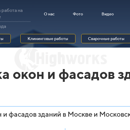
 работа на
О нас
Фото
Видео
е
ода
ты
Клининговые работы
Сварочные работы
а окон и фасадов з
 и фасадов зданий в Москве и Московс