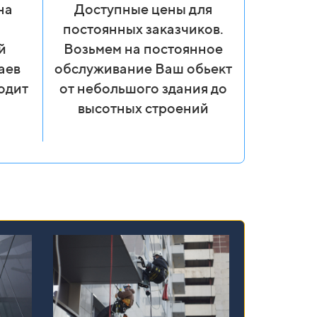
на
Доступные цены для
постоянных заказчиков.
й
Возьмем на постоянное
аев
обслуживание Ваш обьект
одит
от небольшого здания до
высотных строений