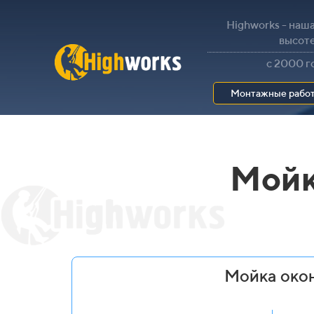
Highworks - наша
высот
с 2000 г
Монтажные рабо
Мойк
Мойка окон