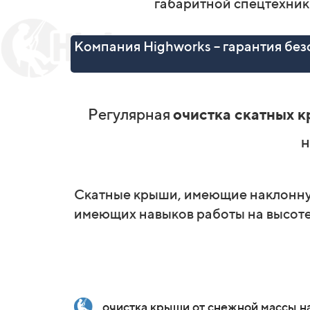
габаритной спецтехник
Компания Highworks – гарантия бе
Регулярная
очистка скатных к
н
Скатные крыши, имеющие наклонную
имеющих навыков работы на высоте 
очистка крыши от снежной массы на