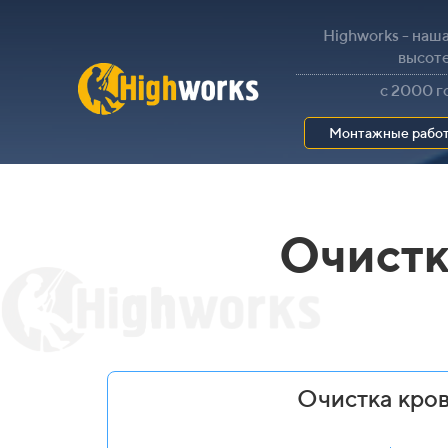
Highworks - наша
высот
с 2000 г
Монтажные рабо
Очистк
Очистка кров