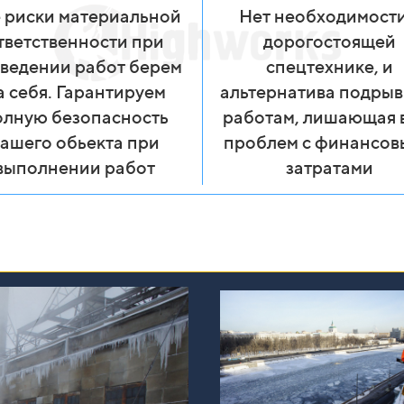
 риски материальной
Нет необходимости
тветственности при
дорогостоящей
ведении работ берем
спецтехнике, и
а себя. Гарантируем
альтернатива подры
олную безопасность
работам, лишающая 
ашего обьекта при
проблем с финансо
выполнении работ
затратами