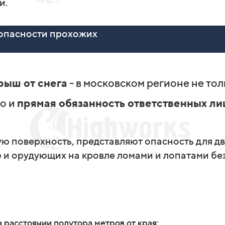
и.
зопасности прохожих
рыш от снега
- в московском регионе не то
о и
прямая обязанность ответственных ли
 поверхность, представляют опасность для дв
и орудующих на кровле ломами и лопатами без
 расстоянии полутора метров от края;