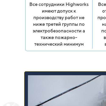
Все сотрудники Highworks
Все
имеют допуск к
о
производству работ не
про
ниже третей группы по
н
электробезопасности а
п
также пожарно-
в
технический минимум